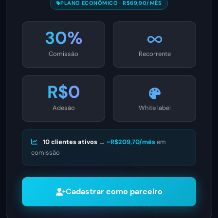
PLANO ECONÔMICO · R$69,90/MÊS
30%
Comissão
Recorrente
R$0
Adesão
White label
10 clientes ativos
→
~R$209,70/mês
em
comissão
Cadastrar como parceiro