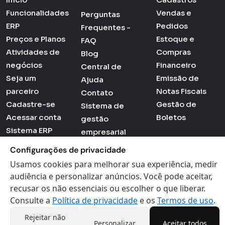
Funcionalidades
Vendas e
Perguntas
ERP
Pedidos
Frequentes -
Preços e Planos
Estoque e
FAQ
Atividades de
Compras
Blog
negócios
Financeiro
Central de
Seja um
Emissão de
Ajuda
parceiro
Notas Fiscais
Contato
Cadastre-se
Gestão de
Sistema de
Acessar conta
Boletos
gestão
Sistema ERP
empresarial
Ferramentas
Sistema para
Configurações de privacidade
Loja -
lojas
Usamos cookies para melhorar sua experiência, medir
Certificados
Preferências de
audiência e personalizar anúncios. Você pode aceitar,
Digitais
cookies
recusar os não essenciais ou escolher o que liberar.
Politica de
Consulte a
Política de privacidade
e os
Termos de uso
.
Privacidade
Rejeitar não
Personalizar
Aceitar todos
Termos de Uso