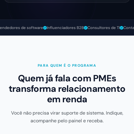
ores de software
Influenciadores B2B
Consultores de TI
Contadores 
PARA QUEM É O PROGRAMA
Quem já fala com PMEs
transforma relacionamento
em renda
Você não precisa virar suporte de sistema. Indique,
acompanhe pelo painel e receba.