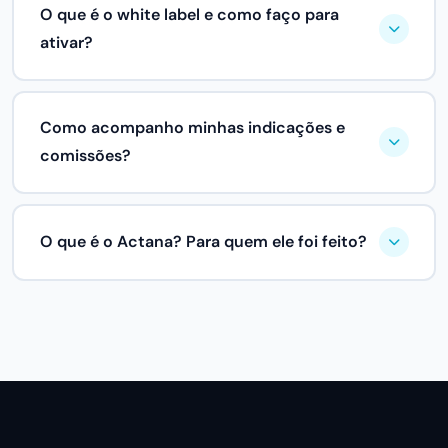
onboarding, treinamento, suporte e dúvidas do
O que é o white label e como faço para
sistema. Você foca em indicar e em manter o
ativar?
relacionamento comercial.
O white label permite que você ofereça o sistema
com a sua marca: domínio próprio, cores e logotipo.
Como acompanho minhas indicações e
Para ativar, basta solicitar no painel do parceiro
comissões?
após o cadastro. Nossa equipe entra em contato
para configurar o DNS e publicar o ambiente.
No painel do parceiro você visualiza em tempo real:
cliques no seu link, cadastros gerados, assinaturas
O que é o Actana? Para quem ele foi feito?
ativas e o total de comissão acumulada. O repasse
segue o calendário estabelecido nas regras do
Actana é um ERP online para micro e pequenas
programa.
empresas: emissão de notas fiscais, controle
financeiro, vendas, estoque, PDV e integrações. É
um produto desenhado para ser simples de usar e
fácil de indicar, especialmente para quem presta
serviços a PMEs.