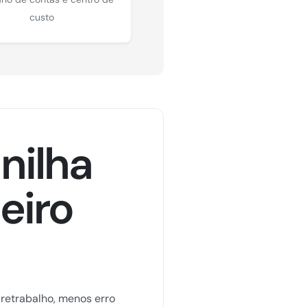
custo
anilha
eiro
 retrabalho, menos erro