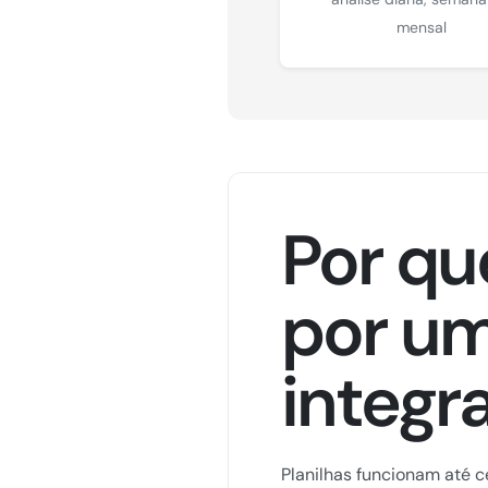
mensal
Por que
por um
integr
Planilhas funcionam até c