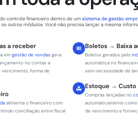
 do controle financeiro dentro de um
sistema de gestão empre
os outros módulos. Você não precisa lançar a mesma inform
s a receber
Boletos → Baixa 
da em
gestão de vendas
gera
Boletos gerados pelo
mó
ançamento no contas a
automática no financeir
e vencimento, forma de
sem necessidade de la
Estoque → Custo 
iro
Compras lançadas no
co
ida
alimenta o financeiro com
automaticamente como c
antindo conciliação entre fiscal
de vencimento e fornec