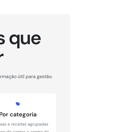
s que
r
rmação útil para gestão.
Por categoria
sas e receitas agrupadas
ano de contas e centro de