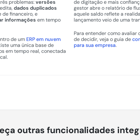
três problemas:
versões
de digitação e mais confian
edita,
dados duplicados
gestor abre o relatório de fl
 de financeiro, e
aquele saldo reflete a real
ar informações
em tempo
lançamento veio de uma tran
Para entender como avaliar 
entro de um
ERP em nuvem
de decidir, veja o guia de
com
existe uma única base de
para sua empresa
.
dos em tempo real, conectada
cal.
ça outras funcionalidades inte