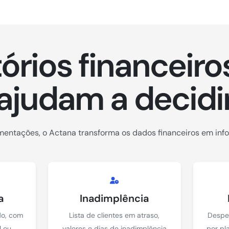
tórios financeiro
ajudam a decidi
mentações, o Actana transforma os dados financeiros em info
a
Inadimplência
do, com
Lista de clientes em atraso,
Despe
l ou
valores e dias de inadimplência
por pl