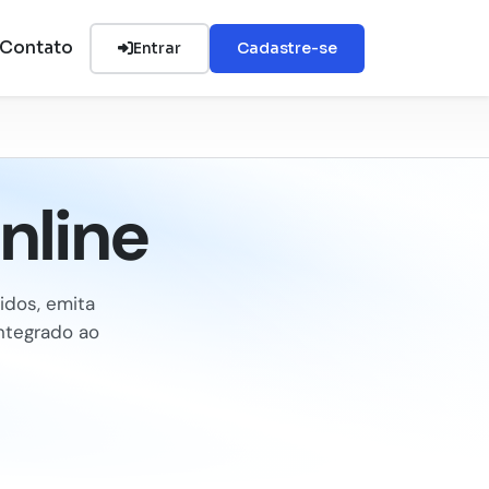
Contato
Entrar
Cadastre-se
nline
idos, emita
ntegrado ao