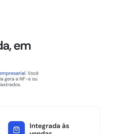
da, em
empresarial
. Você
da gera a NF-e ou
dastrados.
Integrada às
vendas