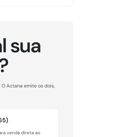
l sua
?
 O Actana emite os dois,
65)
ara venda direta ao