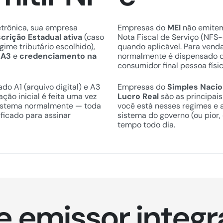
letrônica, sua empresa
Empresas do
MEI
não emite
scrição Estadual ativa
(caso
Nota Fiscal de Serviço (NFS-
gime tributário escolhido),
quando aplicável. Para venda
 A3
e
credenciamento na
normalmente é dispensado 
consumidor final pessoa físic
do A1 (arquivo digital) e A3
Empresas do
Simples Nacio
ração inicial é feita uma vez
Lucro Real
são as principais
 sistema normalmente — toda
você está nesses regimes e 
ificado para assinar
sistema do governo (ou pior,
tempo todo dia.
e emissor integr