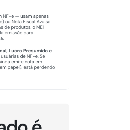
m NF-e — usam apenas
e) ou Nota Fiscal Avulsa
s de produtos, o MEI
da emissão para
a.
nal, Lucro Presumido e
 usuárias de NF-e. Se
ainda emite nota em
 em papel), está perdendo
ado é