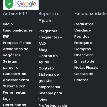
Actana ERP
Suporte e
Funcionalidade
Ajuda
Início
Cadastros
Funcionalidades
Vendas e
Perguntas
ERP
Pedidos
Frequentes -
Preços e Planos
Estoque e
FAQ
Atividades de
Compras
Blog
negócios
Financeiro
Central de
Seja um
Emissão de
Ajuda
parceiro
Notas Fiscais
Contato
Cadastre-se
Gestão de
Sistema de
Acessar conta
Boletos
gestão
Sistema ERP
empresarial
Ferramentas
Sistema para
Loja -
lojas
Certificados
Preferências de