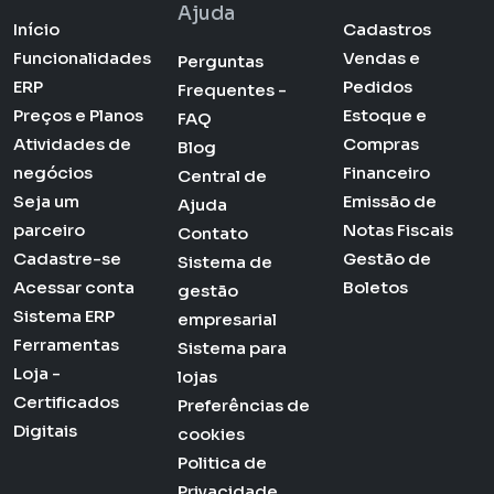
Ajuda
Início
Cadastros
Funcionalidades
Vendas e
Perguntas
ERP
Pedidos
Frequentes -
Preços e Planos
Estoque e
FAQ
Atividades de
Compras
Blog
negócios
Financeiro
Central de
Seja um
Emissão de
Ajuda
parceiro
Notas Fiscais
Contato
Cadastre-se
Gestão de
Sistema de
Acessar conta
Boletos
gestão
Sistema ERP
empresarial
Ferramentas
Sistema para
Loja -
lojas
Certificados
Preferências de
Digitais
cookies
Politica de
Privacidade